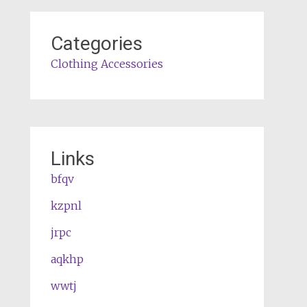
Categories
Clothing Accessories
Links
bfqv
kzpnl
jrpc
aqkhp
wwtj