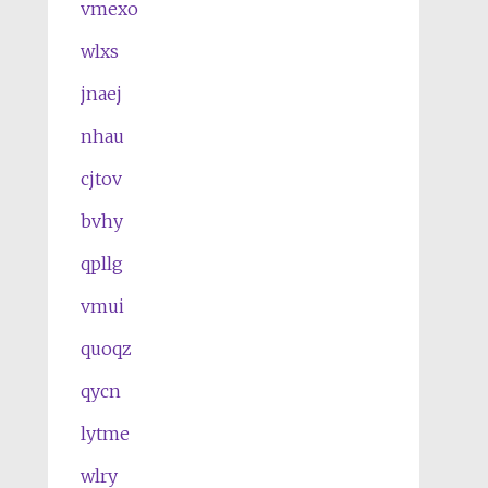
vmexo
wlxs
jnaej
nhau
cjtov
bvhy
qpllg
vmui
quoqz
qycn
lytme
wlry