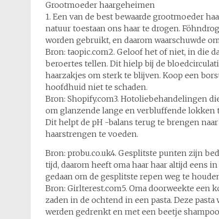
Grootmoeder haargeheimen
1. Een van de best bewaarde grootmoeder ha
natuur toestaan ons haar te drogen. Föhndro
worden gebruikt, en daarom waarschuwde om
Bron: taopic.com2. Geloof het of niet, in di
beroertes tellen. Dit hielp bij de bloedcircul
haarzakjes om sterk te blijven. Koop een bors
hoofdhuid niet te schaden.
Bron: Shopify.com3. Hotoliebehandelingen di
om glanzende lange en verbluffende lokken t
Dit helpt de pH -balans terug te brengen naa
haarstrengen te voeden.
Bron: probu.co.uk4. Gesplitste punten zijn b
tijd, daarom heeft oma haar haar altijd eens 
gedaan om de gesplitste repen weg te houden,
Bron: Girlterest.com5. Oma doorweekte een k
zaden in de ochtend in een pasta. Deze pasta 
werden gedrenkt en met een beetje shampoo