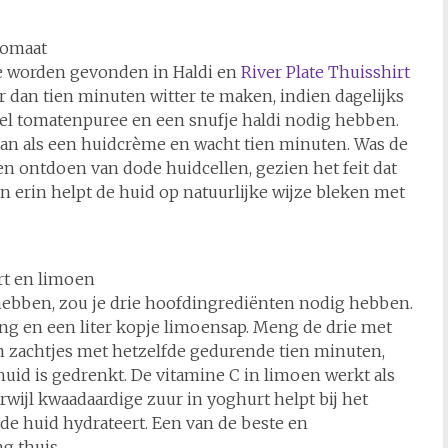
tomaat
die worden gevonden in Haldi en
River Plate Thuisshirt
an tien minuten witter te maken, indien dagelijks
epel tomatenpuree en een snufje haldi nodig hebben.
an als een huidcrème en wacht tien minuten. Was de
n ontdoen van dode huidcellen, gezien het feit dat
n erin helpt de huid op natuurlijke wijze bleken met
rt en limoen
hebben, zou je drie hoofdingrediënten nodig hebben.
ng en een liter kopje limoensap. Meng de drie met
n zachtjes met hetzelfde gedurende tien minuten,
e huid is gedrenkt. De vitamine C in limoen werkt als
wijl kwaadaardige zuur in yoghurt helpt bij het
de huid hydrateert. Een van de beste en
g thuis.