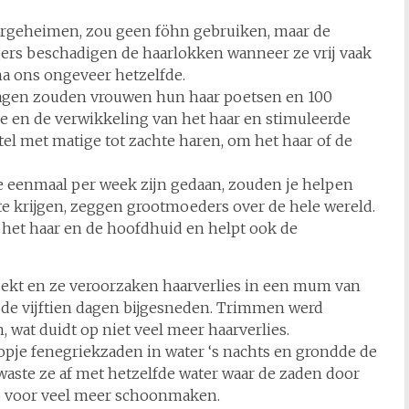
argeheimen, zou geen föhn gebruiken, maar de
gers beschadigen de haarlokken wanneer ze vrij vaak
a ons ongeveer hetzelfde.
e dagen zouden vrouwen hun haar poetsen en 100
atie en de verwikkeling van het haar en stimuleerde
tel met matige tot zachte haren, om het haar of de
e eenmaal per week zijn gedaan, zouden je helpen
e krijgen, zeggen grootmoeders over de hele wereld.
r het haar en de hoofdhuid en helpt ook de
edekt en ze veroorzaken haarverlies in een mum van
in de vijftien dagen bijgesneden. Trimmen werd
 wat duidt op niet veel meer haarverlies.
opje fenegriekzaden in water ‘s nachts en grondde de
waste ze af met hetzelfde water waar de zaden door
 voor veel meer schoonmaken.