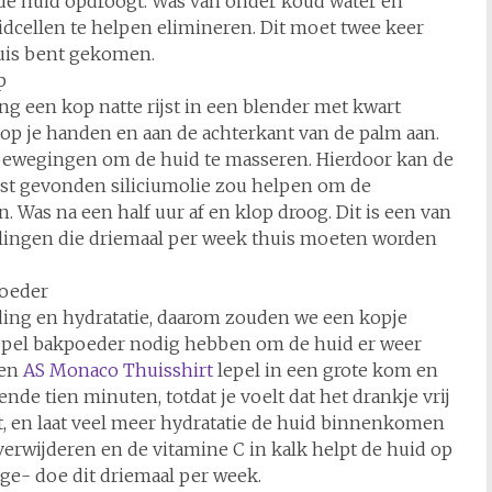
t de huid opdroogt. Was van onder koud water en
idcellen te helpen elimineren. Dit moet twee keer
huis bent gekomen.
p
g een kop natte rijst in een blender met kwart
 op je handen en aan de achterkant van de palm aan.
bewegingen om de huid te masseren. Hierdoor kan de
ijst gevonden siliciumolie zou helpen om de
. Was na een half uur af en klop droog. Dit is een van
lingen die driemaal per week thuis moeten worden
poeder
ding en hydratatie, daarom zouden we een kopje
lepel bakpoeder nodig hebben om de huid er weer
een
AS Monaco Thuisshirt
lepel in een grote kom en
nde tien minuten, totdat je voelt dat het drankje vrij
ilt, en laat veel meer hydratatie de huid binnenkomen
verwijderen en de vitamine C in kalk helpt de huid op
oge- doe dit driemaal per week.