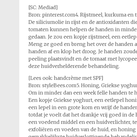
[SC: Mediad]
Bron: pinterest.com4. Rijstmeel, kurkuma en 
De siliciumolie in rijst en de antioxidanten 
tomaten kunnen helpen de handen in minder d
gedaan. Je zou een kopje rijstmeel, een eetl
Meng ze goed en breng het over de handen a
handen af en klop het droog. Je handen zoude
peeling plaatsvindt en de tomaat met lycopee
deze huidverhelderende behandeling.
[Lees ook: handcrème met SPF]
Bron: styleBees.com5. Honing, Griekse yoghu
Om in minder dan een week felle handen te 
Een kopje Griekse yoghurt, een eetlepel honi
een lepel in een grote kom en wrijf de hande
totdat je voelt dat het drankje vrij goed in d
een voedend middel en een huidverlichter, ter
exfoliëren en voeden van de huid, en honing 
gemakkelijkste huidverlottigende behandelin