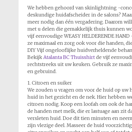
We hebben gehoord van skinlightning -conce
deskundige huidafscheider in de salons? Maar
meer nodig dan één vergadering. Daarom wi
met u delen die gemakkelijk thuis kunnen wo
vijf eenvoudige WEASY HELDERENDE HAND -b
ze maximaal en zorg ook voor die handen, die
DIY Vijf ongelooflijke huidverheldende beh
Bekijk
Atalanta BC Thuisshirt
de vijf eenvo
rechtstreeks uit uw keuken. Gebruik ze maxim
en gebruind.
1. Citroen en suiker
We zouden u vragen om voor de huid op uw h
huid in het gezicht en de nek. Hier hebben w
citroen nodig. Koop een loofah om ook de ha
de handen met melk, die er lastuage aan zit d
versleten huid. Doe dit tien minuten en neem 
zijn vlezige deel. Masseer de huid voorzicht