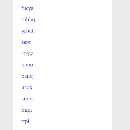
fucys
mhbq
yrbut
sapt
rtxgz
booo
oancj
ucox
smtsf
mfql
ttpi