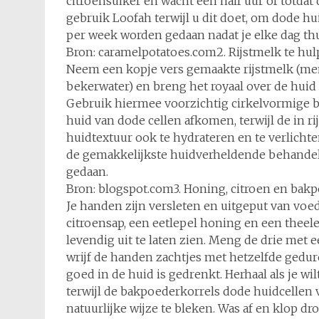
citroensuiker en wacht een half uur of totda
gebruik Loofah terwijl u dit doet, om dode hu
per week worden gedaan nadat je elke dag t
Bron: caramelpotatoes.com2. Rijstmelk te hul
Neem een kopje vers gemaakte rijstmelk (men
bekerwater) en breng het royaal over de huid
Gebruik hiermee voorzichtig cirkelvormige 
huid van dode cellen afkomen, terwijl de in r
huidtextuur ook te hydrateren en te verlichten
de gemakkelijkste huidverheldende behande
gedaan.
Bron: blogspot.com3. Honing, citroen en bak
Je handen zijn versleten en uitgeput van voe
citroensap, een eetlepel honing en een thee
levendig uit te laten zien. Meng de drie met 
wrijf de handen zachtjes met hetzelfde gedure
goed in de huid is gedrenkt. Herhaal als je w
terwijl de bakpoederkorrels dode huidcellen 
natuurlijke wijze te bleken. Was af en klop dr