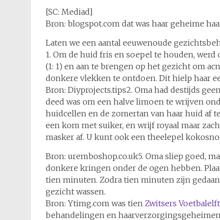
[SC: Mediad]
Bron: blogspot.com dat was haar geheime haa
Laten we een aantal eeuwenoude gezichtsbeh
1. Om de huid fris en soepel te houden, we
(1: 1) en aan te brengen op het gezicht om ac
donkere vlekken te ontdoen. Dit hielp haar ee
Bron: Diyprojects.tips2. Oma had destijds gee
deed was om een halve limoen te wrijven on
huidcellen en de zomertan van haar huid af t
een kom met suiker, en wrijf royaal maar zach
masker af. U kunt ook een theelepel kokosno
Bron: uremboshop.co.uk5. Oma sliep goed, m
donkere kringen onder de ogen hebben. Plaa
tien minuten. Zodra tien minuten zijn gedaan,
gezicht wassen.
Bron: Ytimg.com was tien
Zwitsers Voetbalelft
behandelingen en haarverzorgingsgeheimen 